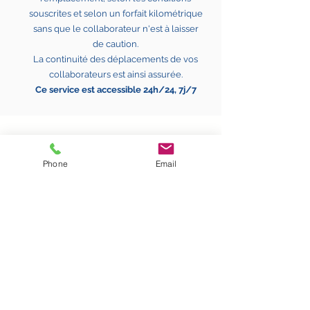
souscrites et selon un forfait kilométrique
sans que le collaborateur n'est à laisser
de caution.
La continuité des déplacements de vos
collaborateurs est ainsi assurée.
Ce service est accessible 24h/24, 7j/7
Phone
Email
Accueil
Mentions légales
Les rendez-vous du mois
Politique de
A propos
confidentialité
Nos services
FAQ
La mobilité électrique
Dernières infos sur la mobilité
Retrouvez-nous sur Linkedin