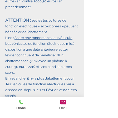
euros/an, contre 2000,30 euros/an
précédemment.
ATTENTION :
seules les voitures de
fonction électriques « éco-scorées » peuvent
bénéficier de l’abattement .
Lien :
Score environnemental du véhicule
.
Les véhicules de fonction électriques mis à
disposition à une date antérieure au 1er
février continuent de bénéficier d’un
abattement de 50 % (avec un plafond à
2000,30 euros/an) et sans condition d’éco-
score.
En revanche, il n’y a plus d’abattement pour
les véhicules de fonction électriques mis à
disposition depuis le 1 er Février et non-éco-
scorés.
Pour ce qui est des bornes de recharge
installées au domicile des collaborateurs,
Phone
Email
l’arrêté prolonge jusqu’au 31 décembre 2027