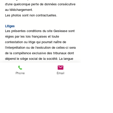
d'une quelconque perte de données consécutive
au téléchargement.
Les photos sont non contractuelles.
Litiges
Les présentes conditions du site Geslease sont
régies par les lois françaises et toute
contestation ou litige qui pourrait naître de
l'interprétation ou de l'exécution de celles-ci sera
de la compétence exclusive des tribunaux dont
dépend le siège social de la société. La langue
de référence, pour le règlement de contentieux
éventuels, est le français.
Phone
Email
Contact
Geslease est à votre disposition pour tous vos
commentaires ou suggestions.
Vous pouvez nous écrire en français par courrier
électronique à :
contact@geslease.fr